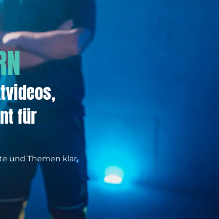
RN
tvideos,
nt für
kte und Themen klar,