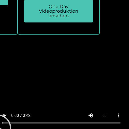
One Day
Videoproduktion
ansehen